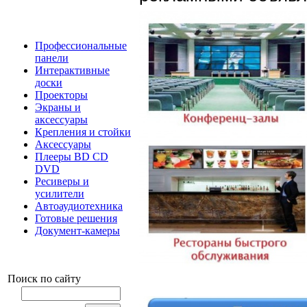
Профессиональные
панели
Интерактивные
доски
Проекторы
Экраны и
аксессуары
Крепления и стойки
Аксессуары
Плееры BD CD
DVD
Ресиверы и
усилители
Автоаудиотехника
Готовые решения
Документ-камеры
Поиск по сайту